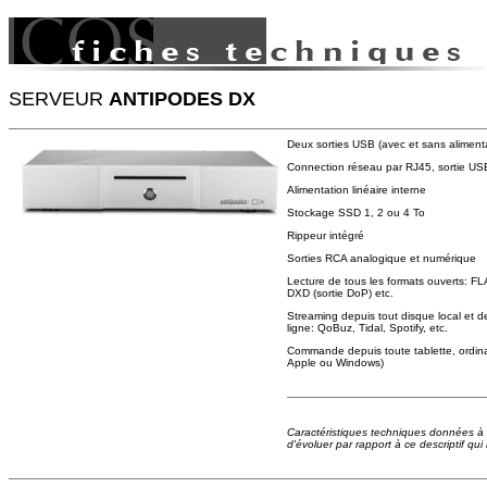
SERVEUR
ANTIPODES DX
Deux sorties USB (avec et sans aliment
Connection réseau par RJ45, sortie U
Alimentation linéaire interne
Stockage SSD 1, 2 ou 4 To
Rippeur intégré
Sorties RCA analogique et numérique
Lecture de tous les formats ouverts: 
DXD (sortie DoP) etc.
Streaming depuis tout disque local et d
ligne: QoBuz, Tidal, Spotify, etc.
Commande depuis toute tablette, ordin
Apple ou Windows)
Caractéristiques techniques données à ti
d'évoluer par rapport à ce descriptif qui