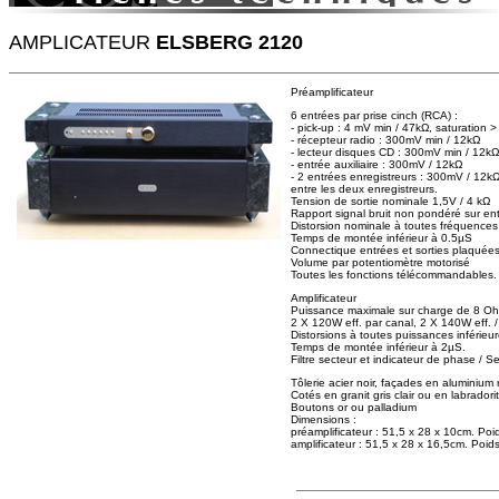
AMPLICATEUR
ELSBERG 2120
Préamplificateur
6 entrées par prise cinch (RCA) :
- pick-up : 4 mV min / 47kΩ, saturation
- récepteur radio : 300mV min / 12kΩ
- lecteur disques CD : 300mV min / 12kΩ
- entrée auxiliaire : 300mV / 12kΩ
- 2 entrées enregistreurs : 300mV / 12kΩ
entre les deux enregistreurs.
Tension de sortie nominale 1,5V / 4 kΩ
Rapport signal bruit non pondéré sur e
Distorsion nominale à toutes fréquences
Temps de montée inférieur à 0.5µS
Connectique entrées et sorties plaquées o
Volume par potentiomètre motorisé
Toutes les fonctions télécommandables.
Amplificateur
Puissance maximale sur charge de 8 Oh
2 X 120W eff. par canal, 2 X 140W eff. /
Distorsions à toutes puissances inféri
Temps de montée inférieur à 2µS.
Filtre secteur et indicateur de phase /
Tôlerie acier noir, façades en aluminium 
Cotés en granit gris clair ou en labrador
Boutons or ou palladium
Dimensions :
préamplificateur : 51,5 x 28 x 10cm. Poi
amplificateur : 51,5 x 28 x 16,5cm. Poid