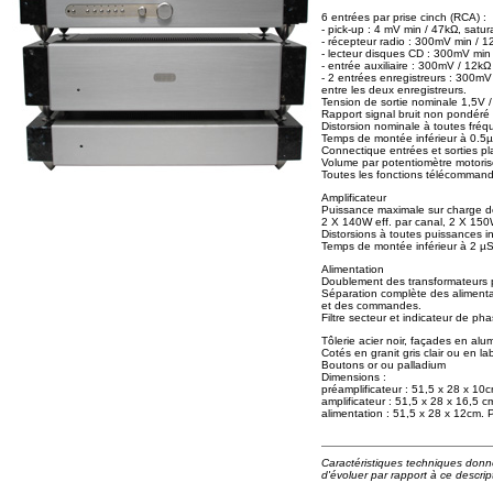
6 entrées par prise cinch (RCA) :
- pick-up : 4 mV min / 47kΩ, satu
- récepteur radio : 300mV min / 1
- lecteur disques CD : 300mV min
- entrée auxiliaire : 300mV / 12kΩ
- 2 entrées enregistreurs : 300mV
entre les deux enregistreurs.
Tension de sortie nominale 1,5V /
Rapport signal bruit non pondéré
Distorsion nominale à toutes fréq
Temps de montée inférieur à 0.5
Connectique entrées et sorties pla
Volume par potentiomètre motori
Toutes les fonctions télécommand
Amplificateur
Puissance maximale sur charge d
2 X 140W eff. par canal, 2 X 150
Distorsions à toutes puissances 
Temps de montée inférieur à 2 µS
Alimentation
Doublement des transformateurs p
Séparation complète des alimentati
et des commandes.
Filtre secteur et indicateur de 
Tôlerie acier noir, façades en alum
Cotés en granit gris clair ou en l
Boutons or ou palladium
Dimensions :
préamplificateur : 51,5 x 28 x 10
amplificateur : 51,5 x 28 x 16,5 
alimentation : 51,5 x 28 x 12cm. 
Caractéristiques techniques donnée
d'évoluer par rapport à ce descript