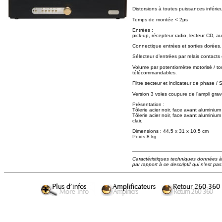
Distorsions à toutes puissances infér
Temps de montée < 2µs
Entrées :
pick-up, récepteur radio, lecteur CD, au
Connectique entrées et sorties dorées.
Sélecteur d’entrées par relais contacts 
Volume par potentiomètre motorisé / tou
télécommandables.
Filtre secteur et indicateur de phase
Version 3 voies coupure de l’ampli gr
Présentation :
Tôlerie acier noir, face avant aluminiu
Tôlerie acier noir, face avant alumini
clair.
Dimensions : 44,5 x 31 x 10,5 cm
Poids 8 kg
Caractéristiques techniques données à ti
par rapport à ce descriptif qui n'est pas