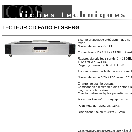
LECTEUR CD
FADO ELSBERG
1 sortie analogique stéréophonique sur
téflon.
Niveau de sortie 2V / 1KΩ.
Convertisseur DA 24bits / 192KHz à ré-
Rapport signal / bruit pondéré > 130dB.
THD à 0dB < -125dB.
Plage dynamique à -60dB > 65dB.
1 sortie numérique flottante sur connect
Niveau de sortie 0.5V / 75Ω selon IEC 
Chargement sur le dessus.
Commandes directes frontales : stand b
plage suivante, lecture.
Fonctionnalités multiples par télécomm
Masse du bloc mécano optique sur sa c
Poids total de l’appareil : 11Kg.
Dimensions : 52cm x 28cm x 12cm.
Caractéristiques techniques données à ti