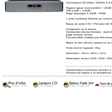
Convertisseur DA 24bits / 192KHz à ré-
Rapport signal / bruit pondéré > 130dB.
THD à 0dB < -125dB.
Plage dynamique à -60dB > 65dB.
1 sortie numérique flottante sur connect
Niveau de sortie 0.5V / 75Ω selon IEC 
Chargement sur le dessus.
Commandes directes frontales : stand b
plage suivante, lecture.
Fonctionnalités multiples par télécomm
Masse du bloc mécano optique sur sa c
Poids total de l’appareil : 8Kg.
Dimensions : 44cm x 28cm x 12cm.
Alimentation secteur 220V / 50Hz / 30V
Caractéristiques techniques données à ti
d'évoluer par rapport à ce descriptif qui