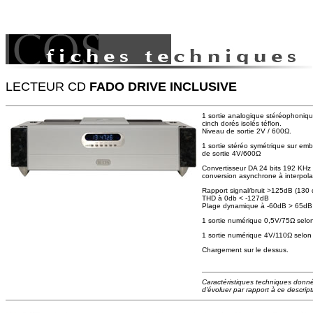
LECTEUR CD
FADO DRIVE INCLUSIVE
1 sortie analogique stéréophoniq
cinch dorés isolés téflon.
Niveau de sortie 2V / 600Ω.
1 sortie stéréo symétrique sur e
de sortie 4V/600Ω
Convertisseur DA 24 bits 192 KHz 
conversion asynchrone à interpola
Rapport signal/bruit >125dB (130
THD à 0db < -127dB
Plage dynamique à -60dB > 65dB
1 sortie numérique 0,5V/75Ω sel
1 sortie numérique 4V/110Ω selo
Chargement sur le dessus.
Caractéristiques techniques données
d'évoluer par rapport à ce descripti