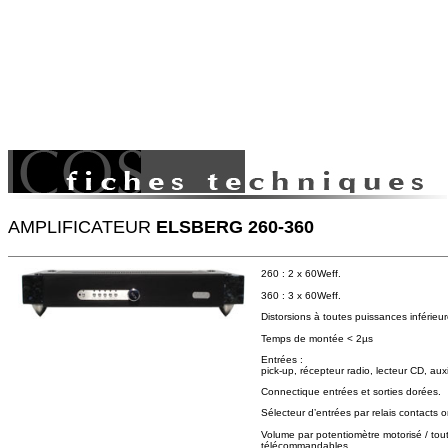
AMPLIFICATEUR
ELSBERG 260-360
260 : 2 x 60Weff.
360 : 3 x 60Weff.
Distorsions à toutes puissances inféri
Temps de montée < 2µs
Entrées :
pick-up, récepteur radio, lecteur CD, auxi
Connectique entrées et sorties dorées.
Sélecteur d’entrées par relais contacts or
Volume par potentiomètre motorisé / tout
télécommandables.