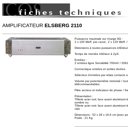
AMPLIFICATEUR
ELSBERG 2110
Puissance maximale sur charge 8Ω :
2 x 100 Weff. par canal , 2 x 120 Weff. /
Distorsions à toutes puissances inféri
Temps de montée inférieur à 2µS.
Entrées :
2 entrées ligne Sensibilité 700mV / 20K
Connectique entrées et sorties dorées.
Sélecteur d’entrées par relais contacts or
Volume par potentiomètre motorisé / tout
télécommandables.
Filtre secteur et indicateur de phase /
Présentation :
Tôlerie acier noir, face avant aluminium 
sombre ou
Tôlerie acier noir, face avant aluminium b
clair.
Dimensions : 52 x 28 x 16,6 cm (avec po
Poids : 21 Kg.